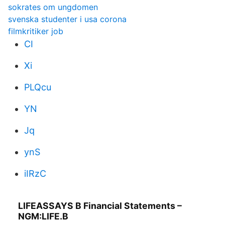
sokrates om ungdomen
svenska studenter i usa corona
filmkritiker job
CI
Xi
PLQcu
YN
Jq
ynS
iIRzC
LIFEASSAYS B Financial Statements –
NGM:LIFE.B