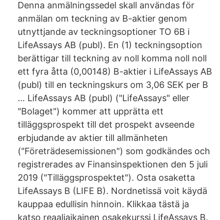
Denna anmälningssedel skall användas för
anmälan om teckning av B-aktier genom
utnyttjande av teckningsoptioner TO 6B i
LifeAssays AB (publ). En (1) teckningsoption
berättigar till teckning av noll komma noll noll
ett fyra åtta (0,00148) B-aktier i LifeAssays AB
(publ) till en teckningskurs om 3,06 SEK per B
… LifeAssays AB (publ) ("LifeAssays" eller
"Bolaget") kommer att upprätta ett
tilläggsprospekt till det prospekt avseende
erbjudande av aktier till allmänheten
("Företrädesemissionen") som godkändes och
registrerades av Finansinspektionen den 5 juli
2019 ("Tilläggsprospektet"). Osta osaketta
LifeAssays B (LIFE B). Nordnetissä voit käydä
kauppaa edullisin hinnoin. Klikkaa tästä ja
katso reaaliaikainen osakekurssi LifeAssays B.