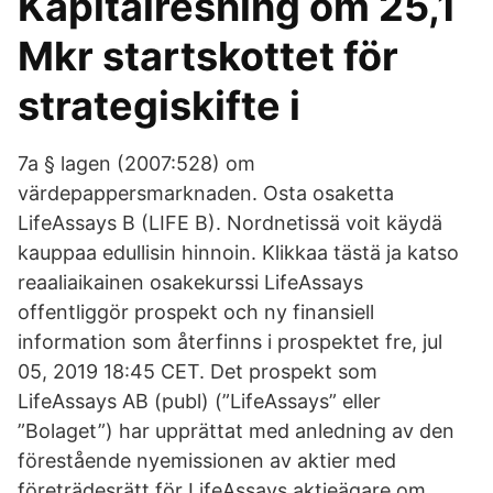
Kapitalresning om 25,1
Mkr startskottet för
strategiskifte i
7a § lagen (2007:528) om
värdepappersmarknaden. Osta osaketta
LifeAssays B (LIFE B). Nordnetissä voit käydä
kauppaa edullisin hinnoin. Klikkaa tästä ja katso
reaaliaikainen osakekurssi LifeAssays
offentliggör prospekt och ny finansiell
information som återfinns i prospektet fre, jul
05, 2019 18:45 CET. Det prospekt som
LifeAssays AB (publ) (”LifeAssays” eller
”Bolaget”) har upprättat med anledning av den
förestående nyemissionen av aktier med
företrädesrätt för LifeAssays aktieägare om