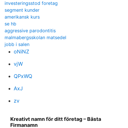
investeringsstod foretag
segment kunder
amerikansk kurs
se hb
aggressive parodontitis
malmabergsskolan matsedel
jobb i salen
oNiNZ
vjW
QPxWQ
AxJ
zv
Kreativt namn för ditt företag – Bästa
Firmanamn