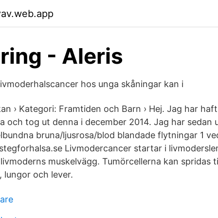
yav.web.app
ring - Aleris
ivmoderhalscancer hos unga skåningar kan i
n › Kategori: Framtiden och Barn › Hej. Jag har haf
aka och tog ut denna i december 2014. Jag har sedan 
gelbundna bruna/ljusrosa/blod blandade flytningar 1 v
å stegforhalsa.se Livmodercancer startar i livmoders
 livmoderns muskelvägg. Tumörcellerna kan spridas til
, lungor och lever.
rare