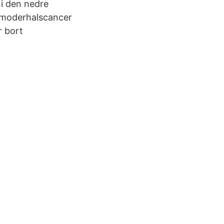
 i den nedre
livmoderhalscancer
r bort