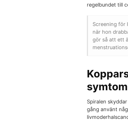
regelbundet till 
Screening för 
när hon drabba
gör så att ett
menstruations
Kopparsp
symtom 
Spiralen skyddar
gång använt någon
livmoderhalscan