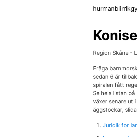
hurmanblirrikg
Konise
Region Skåne - L
Fråga barnmorska
sedan 6 år tillb
spiralen fått re
Se hela listan p
växer senare ut i
äggstockar, slida
Juridik for la