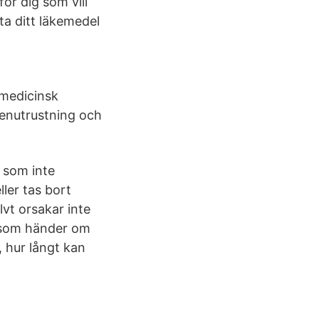
ör dig som vill
ta ditt läkemedel
 medicinsk
enutrustning och
 som inte
ler tas bort
lvt orsakar inte
 som händer om
, hur långt kan