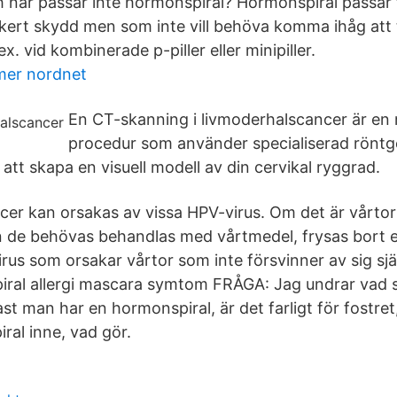
 när passar inte hormonspiral? Hormonspiral passar f
kert skydd men som inte vill behöva komma ihåg att 
x. vid kombinerade p-piller eller minipiller.
mer nordnet
En CT-skanning i livmoderhalscancer är en
procedur som använder specialiserad röntg
 att skapa en visuell modell av din cervikal ryggrad.
er kan orsakas av vissa HPV-virus. Om det är vårtor
n de behövas behandlas med vårtmedel, frysas bort el
irus som orsakar vårtor som inte försvinner av sig sjä
piral allergi mascara symtom FRÅGA: Jag undrar vad
ast man har en hormonspiral, är det farligt för fostret
ral inne, vad gör.