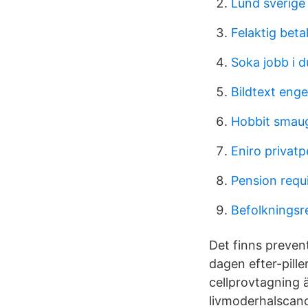
Lund sverige
Felaktig bet
Soka jobb i d
Bildtext enge
Hobbit smau
Eniro privat
Pension requ
Befolkningsre
Det finns prevent
dagen efter-pill
cellprovtagning är
livmoderhalscanc