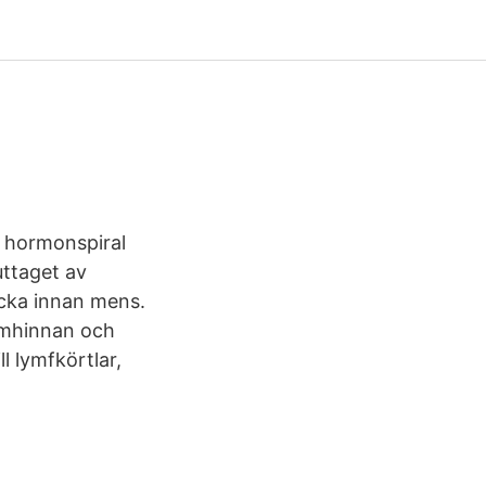
t hormonspiral
uttaget av
ecka innan mens.
lemhinnan och
l lymfkörtlar,