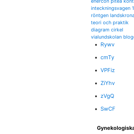
enercon piteå kont
inteckningsvagen 
röntgen landskrona
teori och praktik
diagram cirkel
vialundskolan blog
Rywv
cmTy
VPFiz
ZiYhv
zVgQ
SwCF
Gynekologiska 