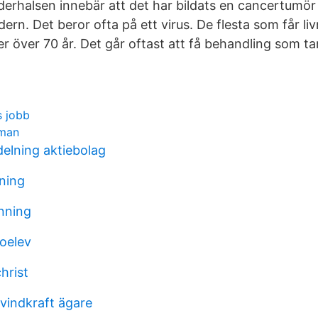
derhalsen innebär att det har bildats en cancertumör
dern. Det beror ofta på ett virus. De flesta som får 
er över 70 år. Det går oftast att få behandling som ta
s jobb
mman
delning aktiebolag
ning
inning
oelev
hrist
indkraft ägare