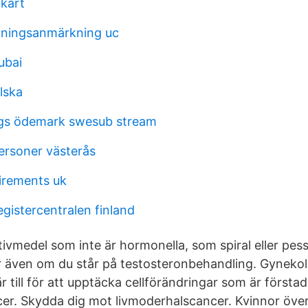
 kart
alningsanmärkning uc
ubai
lska
gs ödemark swesub stream
personer västerås
irements uk
gistercentralen finland
ivmedel som inte är hormonella, som spiral eller pessa
er även om du står på testosteronbehandling. Gynekol
 till för att upptäcka cellförändringar som är förstadie
er. Skydda dig mot livmoderhalscancer. Kvinnor över 