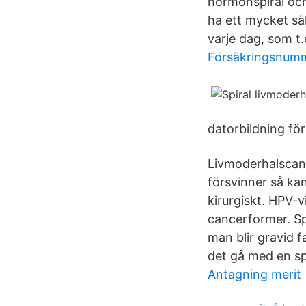
hormonspiral och
ha ett mycket sä
varje dag, som t.e
Försäkringsnum
datorbildning för
Livmoderhalscanc
försvinner så ka
kirurgiskt. HPV-v
cancerformer. S
man blir gravid f
det gå med en spi
Antagning merit