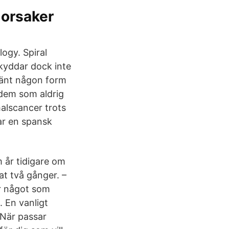
 orsaker
logy. Spiral
skyddar dock inte
vänt någon form
 dem som aldrig
alscancer trots
sar en spansk
år tidigare om
at två gånger. –
ar något som
 En vanligt
 När passar