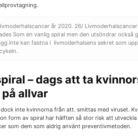
cellprovtagning.
livmoderhalscancer år 2020. 26/ Livmoderhalscancer 
des Som en vanlig spiral men den utsöndrar också g
 ägg inte kan fastna i livmoderhalsens sekret som up
cykeln.
iral – dags att ta kvinnor
på allvar
 dock inte kvinnorna från att. smittas med viruset. 
 form av spiral har hälften så stor risk att utveckla
cer som dem som aldrig använt preventivmetoden.