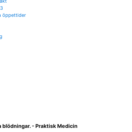
akt
13
 öppettider
g
blödningar. - Praktisk Medicin