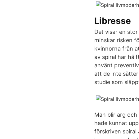
Libresse
Det visar en stor
minskar risken f
kvinnorna från a
av spiral har häl
använt preventiv
att de inte sätte
studie som släpp
Man blir arg och
hade kunnat uppt
förskriven spira