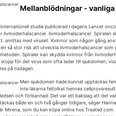
Mellanblödningar - vanliga
 internationell studie publicerad i dagens Lancet onco
ör livmoderhalscancer. livmoderhalscancer. Spiralen 
tt. smittas med viruset. Kvinnor som någon gång an
ften så stor risk att utveckla livmoderhalscancer som
metoden. Spiraler kan skydda kvinnor från livmoderh
r stopp för det virus som ofta leder till sjukdomen, vi
tes på tisdagen.
Men sjukdomen hade kunnat upptäckas fem 
inte läkarna feltolkat hennes cellprovsresult
 ledsen och förbannad. Det var ett bakslag att det v
äckas både en och två gånger tidigare, säger Hanna.
l är Mirena, som du kan köpa online hos Treated.com.