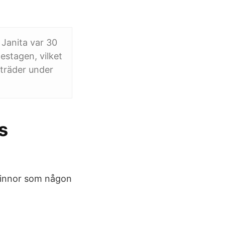
Janita var 30
estagen, vilket
pträder under
s
Kvinnor som någon