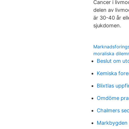
Cancer i livmo
delen av livmo
är 30-40 år ell
sjukdomen.
Marknadsforing
moraliska dile
Beslut om ut
Kemiska fore
Blixtlas uppf
Omdöme pra
Chalmers sec
Markbygden v