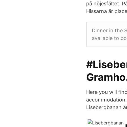
på nöjesfältet. P
Hissarna är plac
Dinner in the S
available to bo
#Lisebe
Gramho
Here you will fin
accommodation. O
Lisebergbanan är 