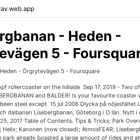
yav.web.app
rgbanan - Heden -
evägen 5 - Foursqua
 Heden - Örgrytevägen 5 - Foursquare
 rollercoaster on the hillside Sep 17, 2019 - Two of
EBERGBANAN and BALDER! Is your favourite coaster 
been steel except 15 jul 2006 Olycka på nöjesfältet
och dalbanan Lisebergbanan, Göteborg i O län. Nytt i
5, 2017 Table of Contents. Tips & Tricks; Park Overv
r; Helix; Kanonen (now closed); AtmosFEAR; Liseber
 park already boasted a large amount of rides and at