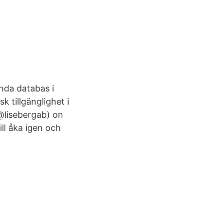
nda databas i
k tillgänglighet i
@lisebergab) on
ill åka igen och