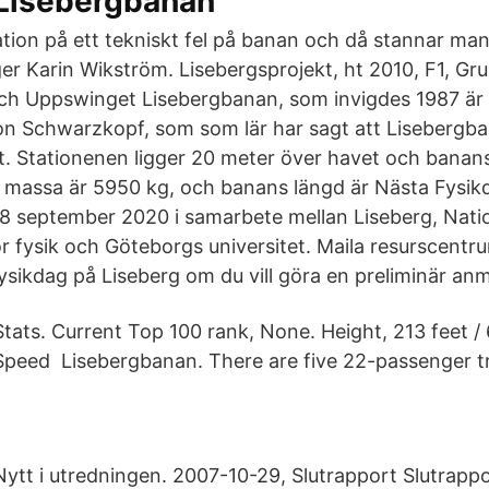
Lisebergbanan
kation på ett tekniskt fel på banan och då stannar ma
er Karin Wikström. Lisebergsprojekt, ht 2010, F1, Gru
h Uppswinget Lisebergbanan, som invigdes 1987 är s
n Schwarzkopf, som som lär har sagt att Lisebergb
it. Stationenen ligger 20 meter över havet och banan
 massa är 5950 kg, och banans längd är Nästa Fysik
 18 september 2020 i samarbete mellan Liseberg, Natio
r fysik och Göteborgs universitet. Maila resurscentr
ikdag på Liseberg om du vill göra en preliminär anm
Stats. Current Top 100 rank, None. Height, 213 feet /
Speed Lisebergbanan. There are five 22-passenger tr
Nytt i utredningen. 2007-10-29, Slutrapport Slutrappo