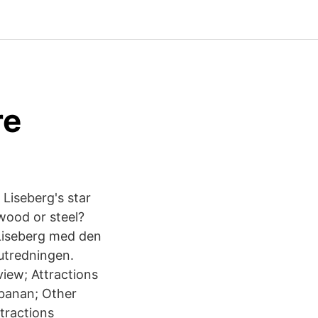
re
 Liseberg's star
wood or steel?
 Liseberg med den
 utredningen.
iew; Attractions
gbanan; Other
tractions