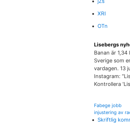
jZs
XRI
OTn
Lisebergs nyh
Banan är 1,34 
Sverige som er
vardagen. 13 
Instagram: “​L
Kontrollera 'L
Fabege jobb
injustering av r
Skriftlig ko