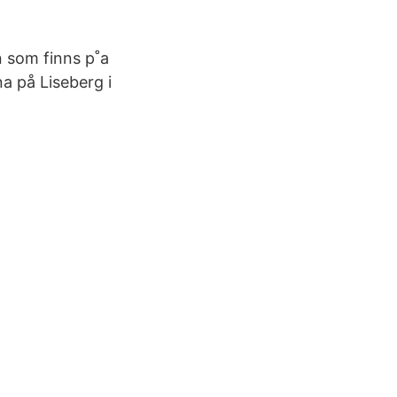
 som finns p˚a
a på Liseberg i