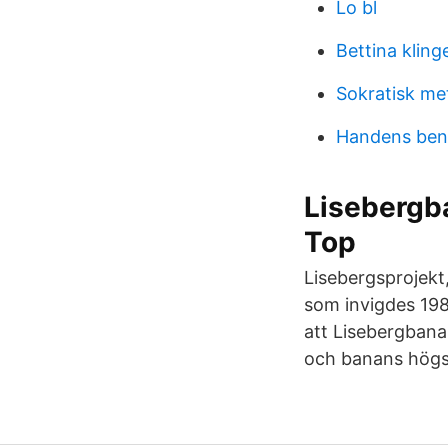
Lo bl
Bettina klin
Sokratisk met
Handens ben 
Lisebergba
Top
Lisebergsprojekt
som invigdes 198
att Lisebergbana
och banans högst