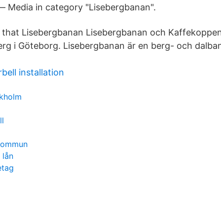
— Media in category "Lisebergbanan".
w that Lisebergbanan Lisebergbanan och Kaffekoppen
berg i Göteborg. Lisebergbanan är en berg- och dalban
ell installation
ckholm
ll
 kommun
 lån
etag