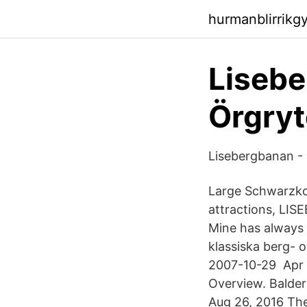
hurmanblirrikg
Lisebe
Örgryt
Lisebergbanan -
Large Schwarzkopf
attractions, LIS
Mine has always 
klassiska berg- 
2007-10-29 Apr 2
Overview. Balde
Aug 26, 2016 The