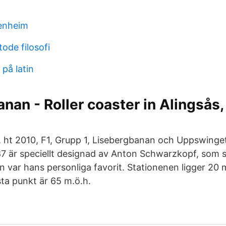
genheim
ode filosofi
på latin
nan - Roller coaster in Alingså
, ht 2010, F1, Grupp 1, Lisebergbanan och Uppswinge
7 är speciellt designad av Anton Schwarzkopf, som s
n var hans personliga favorit. Stationenen ligger 20 
a punkt är 65 m.ö.h.