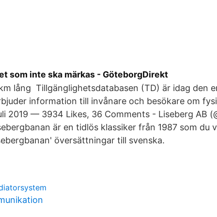
et som inte ska märkas - GöteborgDirekt
km lång Tillgänglighetsdatabasen (TD) är idag den e
bjuder information till invånare och besökare om fysis
juli 2019 — 3934 Likes, 36 Comments - Liseberg AB (
isebergbanan är en tidlös klassiker från 1987 som du v
isebergbanan' översättningar till svenska.
adiatorsystem
mmunikation