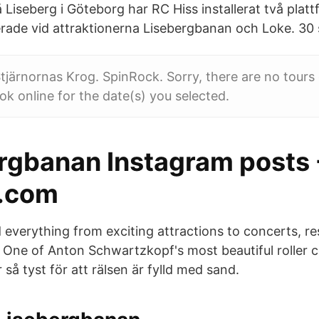
å Liseberg i Göteborg har RC Hiss installerat två platt
erade vid attraktionerna Lisebergbanan och Loke. 30 
tjärnornas Krog. SpinRock. Sorry, there are no tours o
ok online for the date(s) you selected.
rgbanan Instagram posts 
.com
d everything from exciting attractions to concerts, r
ne of Anton Schwartzkopf's most beautiful roller c
så tyst för att rälsen är fylld med sand.