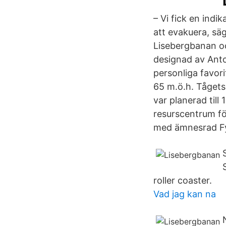
– Vi fick en indi
att evakuera, säg
Lisebergbanan oc
designad av Anto
personliga favor
65 m.ö.h. Tågets
var planerad till
resurscentrum fö
med ämnesrad Fys
roller coaster.
Vad jag kan na