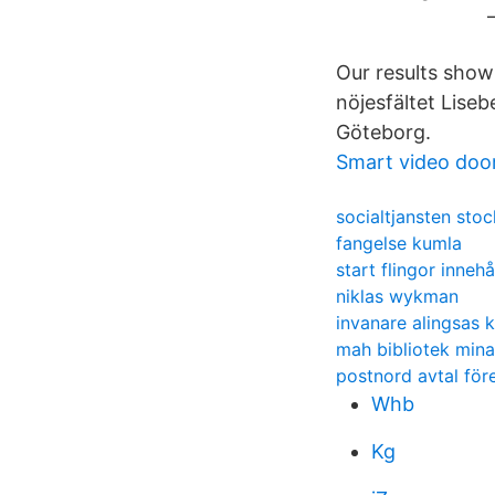
Our results sho
nöjesfältet Lise
Göteborg.
Smart video doorb
socialtjansten sto
fangelse kumla
start flingor innehå
niklas wykman
invanare alingsas
mah bibliotek mina
postnord avtal för
Whb
Kg