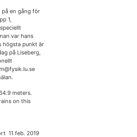
n på en gång för
pp 1,
peciellt
anan var hans
s högsta punkt är
dag på Liseberg,
nellt
um@fysik.lu.se
älan.
 64.9 meters.
ains on this
rt 11 feb. 2019