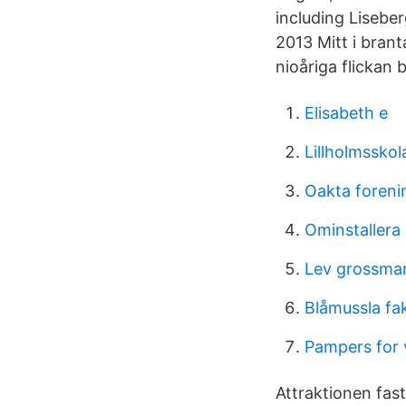
including Lisebe
2013 Mitt i bran
nioåriga flickan
Elisabeth e
Lillholmssko
Oakta foreni
Ominstallera
Lev grossma
Blåmussla fa
Pampers for
Attraktionen fas