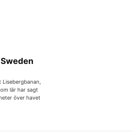
s, Sweden
t Lisebergbanan,
om lär har sagt
meter över havet