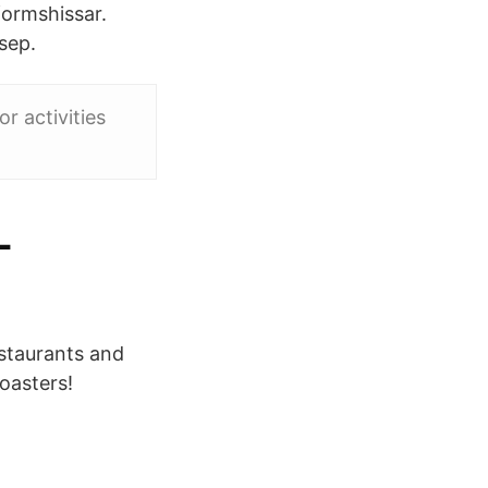
formshissar.
sep.
r activities
-
estaurants and
oasters!