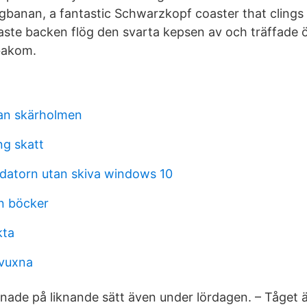
rgbanan, a fantastic Schwarzkopf coaster that clings
taste backen flög den svarta kepsen av och träffade 
 bakom.
lan skärholmen
ng skatt
 datorn utan skiva windows 10
n böcker
kta
 vuxna
tnade på liknande sätt även under lördagen. – Tåget 