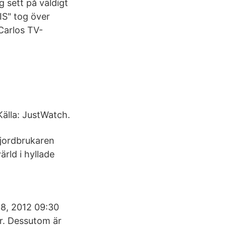
g sett på väldigt
IS" tog över
 Carlos TV-
Källa: JustWatch.
 jordbrukaren
rld i hyllade
28, 2012 09:30
r. Dessutom är