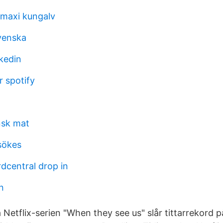
 maxi kungalv
venska
nkedin
r spotify
sk mat
sökes
dcentral drop in
n
Netflix-serien "When they see us" slår tittarrekord p