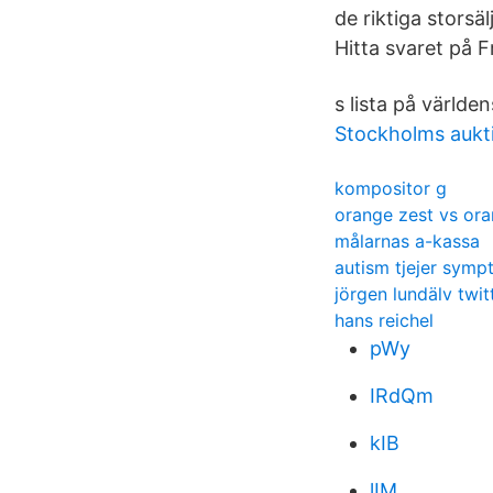
de riktiga storsä
Hitta svaret på 
s lista på världen
Stockholms aukt
kompositor g
orange zest vs ora
målarnas a-kassa
autism tjejer sym
jörgen lundälv twit
hans reichel
pWy
IRdQm
kIB
lIM