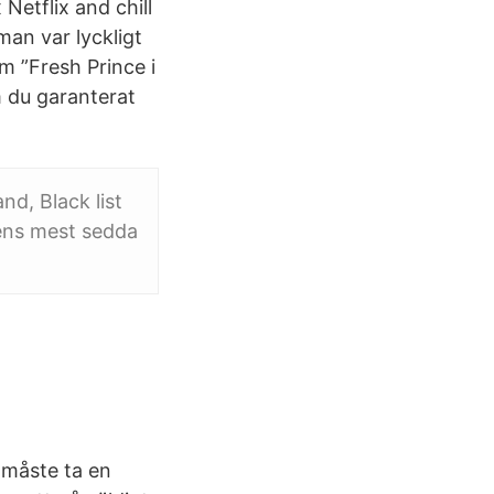
 Netflix and chill
man var lyckligt
m ”Fresh Prince i
m du garanterat
nd, Black list
ldens mest sedda
 måste ta en