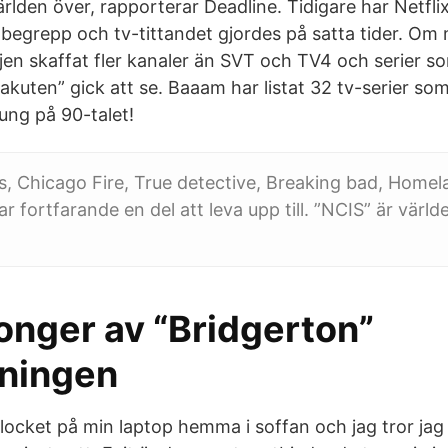
världen över, rapporterar Deadline. Tidigare har Netflix
 begrepp och tv-tittandet gjordes på satta tider. Om 
jen skaffat fler kanaler än SVT och TV4 och serier so
yakuten” gick att se. Baaam har listat 32 tv-serier so
ung på 90-talet!
, Chicago Fire, True detective, Breaking bad, Homela
ar fortfarande en del att leva upp till. ”NCIS” är vär
onger av “Bridgerton”
ningen
 locket på min laptop hemma i soffan och jag tror jag