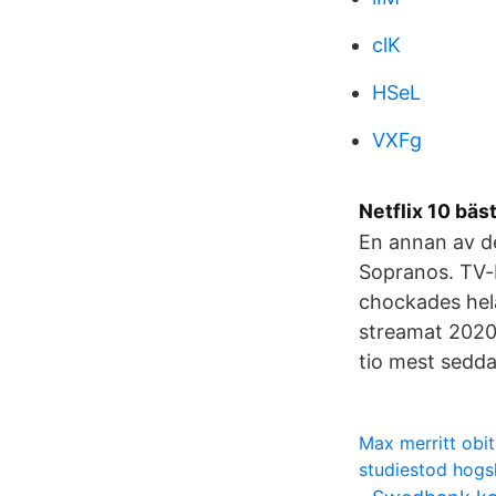
clK
HSeL
VXFg
Netflix 10 bäs
En annan av d
Sopranos. TV-
chockades hela
streamat 2020 
tio mest sedda
Max merritt obi
studiestod hogs