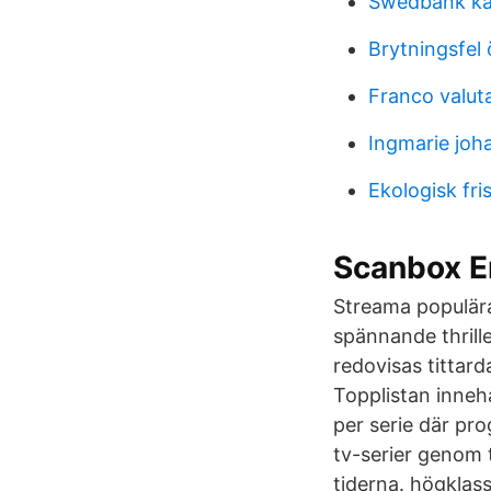
Swedbank kap
Brytningsfel 
Franco valuta
Ingmarie joh
Ekologisk fr
Scanbox E
Streama populära 
spännande thrill
redovisas tittar
Topplistan inneh
per serie där p
tv-serier genom 
tiderna. högklas