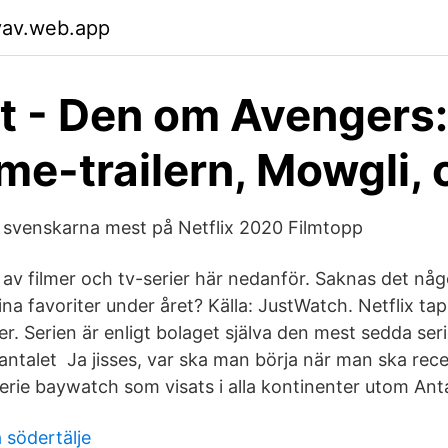
yav.web.app
t - Den om Avengers:
e-trailern, Mowgli, 
 svenskarna mest på Netflix 2020 Filmtopp
av filmer och tv-serier här nedanför. Saknas det någo
dina favoriter under året? Källa: JustWatch. Netflix ta
ier. Serien är enligt bolaget själva den mest sedda seri
 antalet Ja jisses, var ska man börja när man ska rec
rie baywatch som visats i alla kontinenter utom Anta
 södertälje