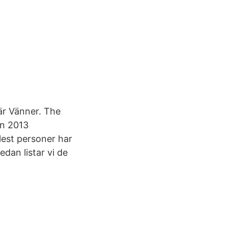
är Vänner. The
en 2013
lest personer har
dan listar vi de