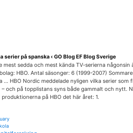
ta serier på spanska ‹ GO Blog EF Blog Sverige
e mest sedda och mest kända TV-serierna någonsin 
bolag: HBO. Antal säsonger: 6 (1999-2007) Sommar
 … HBO Nordic meddelade nyligen vilka serier som f
– och på topplistans syns både gammalt och nytt. Ne
 produktionerna på HBO det här året: 1.
tuary
kola