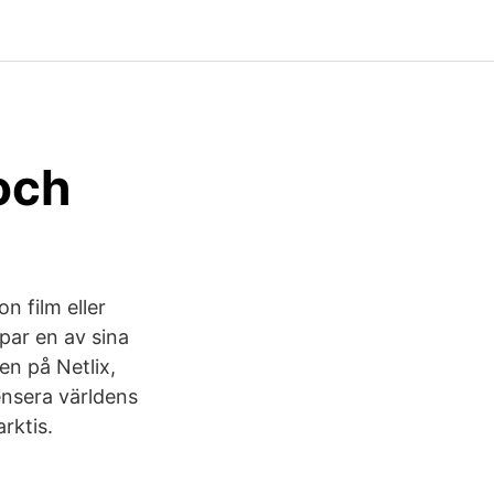
och
n film eller
ppar en av sina
en på Netlix,
ensera världens
rktis.