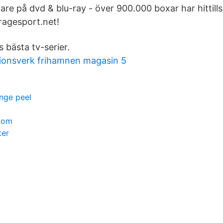
ljare på dvd & blu-ray - över 900.000 boxar har hittills
Fragesport.net!
s bästa tv-serier.
ionsverk frihamnen magasin 5
nge peel
ptom
ter