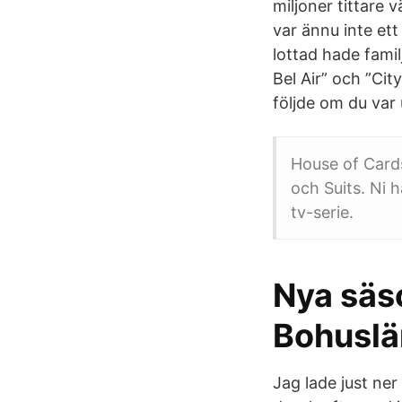
miljoner tittare 
var ännu inte ett
lottad hade famil
Bel Air” och ”Cit
följde om du var 
House of Cards
och Suits. Ni h
tv-serie.
Nya säs
Bohuslä
Jag lade just ner