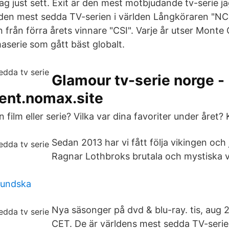
ag just sett. Exit är den mest motbjudande tv-serie ja
 den mest sedda TV-serien i världen Långköraren "NC
n från förra årets vinnare "CSI". Varje år utser Monte
aserie som gått bäst globalt.
Glamour tv-serie norge -
ent.nomax.site
film eller serie? Vilka var dina favoriter under året? 
Sedan 2013 har vi fått följa vikingen och
Ragnar Lothbroks brutala och mystiska vä
lundska
Nya säsonger på dvd & blu-ray. tis, aug 
CET. De är världens mest sedda TV-serie