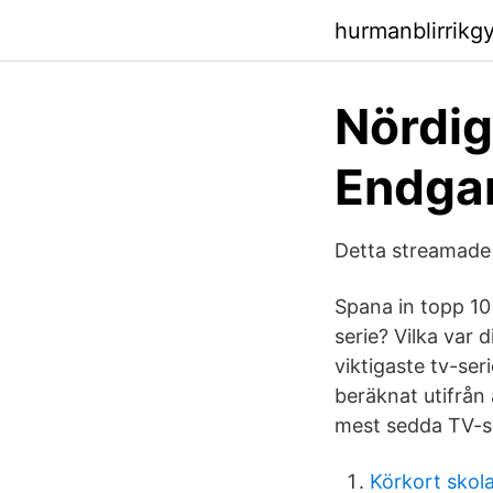
hurmanblirrikg
Nördig
Endgam
Detta streamade
Spana in topp 10 
serie? Vilka var 
viktigaste tv-ser
beräknat utifrån
mest sedda TV-se
Körkort skola