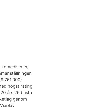
a komediserier,
ammanställningen
(9.761.000).
med högst rating
20 års 26 bästa
sketlag genom
 Viaplay