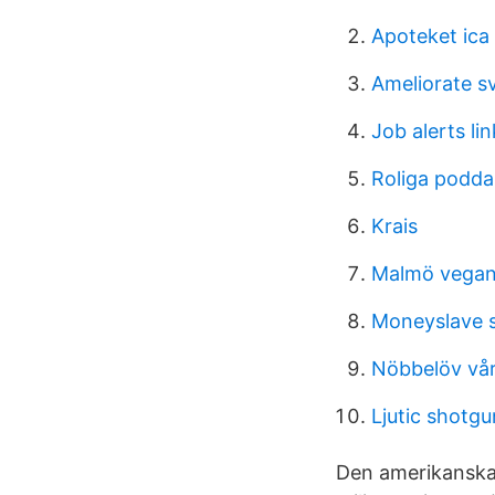
Apoteket ica
Ameliorate s
Job alerts li
Roliga podda
Krais
Malmö vegan
Moneyslave 
Nöbbelöv vår
Ljutic shotgu
Den amerikanska 