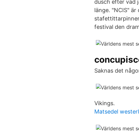
dusch efter vad j
länge. "NCIS" är
stafettittarpinne
festival den dram
concupisc
Saknas det någon 
Vikings.
Matsedel wester