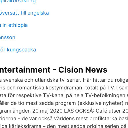
italforsakring
översatt till engelska
 in ethiopia
ansson
isör kungsbacka
ntertainment - Cision News
svenska och utländska tv-serier. Här hittar du rolig
ers och romantiska kostymdraman. totalt på TV. I s
data för respektive TV-kanal på hela TV-befolkningen 
åller de tio mest sedda program (exklusive nyheter) 
rogramlängden 20 maj 2020 LÄS OCKSÅ: Café utser 20
tiderna – de var också världens mest profilstarka ba
siga kärleksdrama – den mest sedda originalserien på