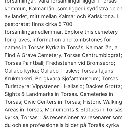
församlingar. Våra församlingar ligger i Torsås
kommun, Kalmar län, som ligger i sydöstra delen
av landet, mitt mellan Kalmar och Karlskrona. I
pastoratet finns cirka 5 700
församlingsmedlemmar. Explore this cemetery
for graves, information and tombstones for
names in Torsås Kyrka in Torsås, Kalmar län, a
Find A Grave Cemetery. Torsas Centrumbiograf;
Torsas Paintball; Fredsstenen vid Bromsebro;
Gullabo kyrka; Gullabo Traslev; Torsas fajans
Krukmakeri; Bergkvara Sjofartmuseum; Torsas
Turistbyra; Vippstenen i Hallasjo; Dackes Grotta;
Sights & Landmarks in Torsas. Cemeteries in
Torsas; Civic Centers in Torsas; Historic Walking
Areas in Torsas; Monuments & Statues in Torsås
kyrka, Torsås: Läs recensioner av resenärer som
du och se professionella bilder på Torsås kyrka i