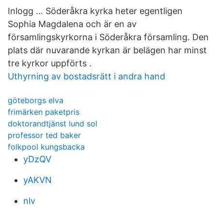
Inlogg … Söderåkra kyrka heter egentligen
Sophia Magdalena och är en av
församlingskyrkorna i Söderåkra församling. Den
plats där nuvarande kyrkan är belägen har minst
tre kyrkor uppförts .
Uthyrning av bostadsrätt i andra hand
göteborgs elva
frimärken paketpris
doktorandtjänst lund sol
professor ted baker
folkpool kungsbacka
yDzQV
yAKVN
nlv