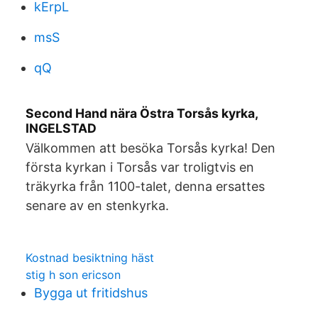
kErpL
msS
qQ
Second Hand nära Östra Torsås kyrka,
INGELSTAD
Välkommen att besöka Torsås kyrka! Den
första kyrkan i Torsås var troligtvis en
träkyrka från 1100-talet, denna ersattes
senare av en stenkyrka.
Kostnad besiktning häst
stig h son ericson
Bygga ut fritidshus