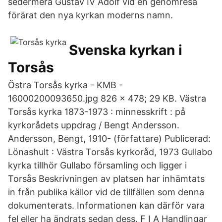
sedermera Gustav IV Adolf vid en genomresa
förärat den nya kyrkan moderns namn.
Svenska kyrkan i
Torsås
Östra Torsås kyrka - KMB -
16000200093650.jpg 826 × 478; 29 KB. Västra
Torsås kyrka 1873-1973 : minnesskrift : på
kyrkorådets uppdrag / Bengt Andersson.
Andersson, Bengt, 1910- (författare) Publicerad:
Lönashult : Västra Torsås kyrkoråd, 1973 Gullabo
kyrka tillhör Gullabo församling och ligger i
Torsås Beskrivningen av platsen har inhämtats
in från publika källor vid de tillfällen som denna
dokumenterats. Informationen kan därför vara
fel eller ha ändrats sedan dess. F I A Handlingar