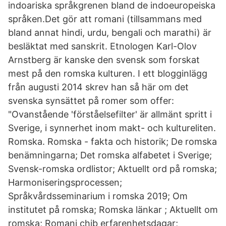
indoariska språkgrenen bland de indoeuropeiska
språken.Det gör att romani (tillsammans med
bland annat hindi, urdu, bengali och marathi) är
besläktat med sanskrit. Etnologen Karl-Olov
Arnstberg är kanske den svensk som forskat
mest på den romska kulturen. I ett blogginlägg
från augusti 2014 skrev han så här om det
svenska synsättet på romer som offer:
"Ovanstående 'förståelsefilter' är allmänt spritt i
Sverige, i synnerhet inom makt- och kultureliten.
Romska. Romska - fakta och historik; De romska
benämningarna; Det romska alfabetet i Sverige;
Svensk-romska ordlistor; Aktuellt ord på romska;
Harmoniseringsprocessen;
Språkvårdsseminarium i romska 2019; Om
institutet på romska; Romska länkar ; Aktuellt om
romska; Romani chib erfarenhetsdagar;