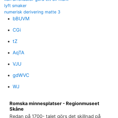
lyft smaker
numerisk derivering matte 3
bBUVM
CGi
tZ
AqTA
VJU
gdWVC
WJ
Romska minnesplatser - Regionmuseet
Skåne
Redan på 1700- talet görs det skillnad på