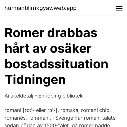
hurmanblirrikgyav.web.app
Romer drabbas
hårt av osäker
bostadssituation
Tidningen
Artikeldetalj - Enköping bibliotek
romani [ro:ʹ- eller rɔʹ-], romska, romani chib,
romanés, rommani, I Sverige har romani talats
sedan början av 1500-talet, då romer nådde